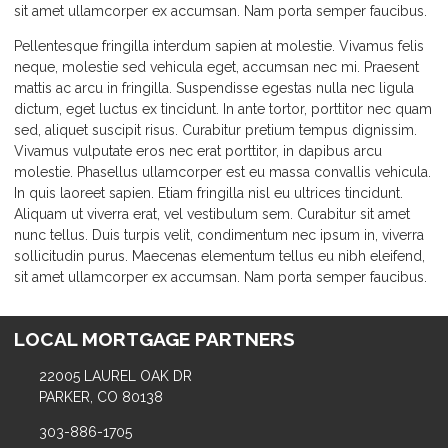
sit amet ullamcorper ex accumsan. Nam porta semper faucibus.
Pellentesque fringilla interdum sapien at molestie. Vivamus felis
neque, molestie sed vehicula eget, accumsan nec mi. Praesent
mattis ac arcu in fringilla. Suspendisse egestas nulla nec ligula
dictum, eget luctus ex tincidunt. In ante tortor, porttitor nec quam
sed, aliquet suscipit risus. Curabitur pretium tempus dignissim.
Vivamus vulputate eros nec erat porttitor, in dapibus arcu
molestie. Phasellus ullamcorper est eu massa convallis vehicula.
In quis laoreet sapien. Etiam fringilla nisl eu ultrices tincidunt.
Aliquam ut viverra erat, vel vestibulum sem. Curabitur sit amet
nunc tellus. Duis turpis velit, condimentum nec ipsum in, viverra
sollicitudin purus. Maecenas elementum tellus eu nibh eleifend,
sit amet ullamcorper ex accumsan. Nam porta semper faucibus.
LOCAL MORTGAGE PARTNERS
22005 LAUREL OAK DR
PARKER, CO 80138
303-886-1705