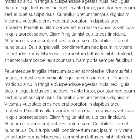
mattis ac arcu in fringilla. Suspendisse egestas nulla nec ligula
dictum, eget luctus ex tincidunt. In ante tortor, porttitor nec quam
sed, aliquet suscipit risus. Curabitur pretium tempus dignissim.
Vivamus vulputate eros nec erat porttitor, in dapibus arcu
molestie. Phasellus ullamcorper est eu massa convallis vehicula.
In quis laoreet sapien. Etiam fringilla nisl eu ultrices tincidunt.
Aliquam ut viverra erat, vel vestibulum sem. Curabitur sit amet
nunc tellus. Duis turpis velit, condimentum nec ipsum in, viverra
sollicitudin purus. Maecenas elementum tellus eu nibh eleifend,
sit amet ullamcorper ex accumsan. Nam porta semper faucibus.
Pellentesque fringilla interdum sapien at molestie. Vivamus felis
neque, molestie sed vehicula eget, accumsan nec mi. Praesent
mattis ac arcu in fringilla. Suspendisse egestas nulla nec ligula
dictum, eget luctus ex tincidunt. In ante tortor, porttitor nec quam
sed, aliquet suscipit risus. Curabitur pretium tempus dignissim.
Vivamus vulputate eros nec erat porttitor, in dapibus arcu
molestie. Phasellus ullamcorper est eu massa convallis vehicula.
In quis laoreet sapien. Etiam fringilla nisl eu ultrices tincidunt.
Aliquam ut viverra erat, vel vestibulum sem. Curabitur sit amet
nunc tellus. Duis turpis velit, condimentum nec ipsum in, viverra
sollicitudin purus. Maecenas elementum tellus eu nibh eleifend,