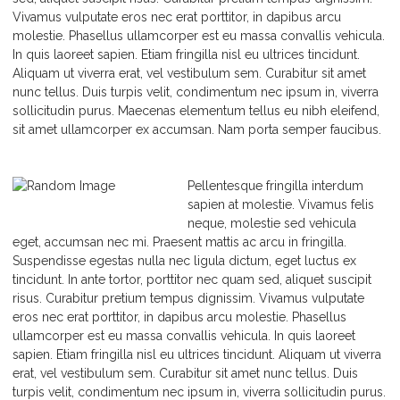
Vivamus vulputate eros nec erat porttitor, in dapibus arcu
molestie. Phasellus ullamcorper est eu massa convallis vehicula.
In quis laoreet sapien. Etiam fringilla nisl eu ultrices tincidunt.
Aliquam ut viverra erat, vel vestibulum sem. Curabitur sit amet
nunc tellus. Duis turpis velit, condimentum nec ipsum in, viverra
sollicitudin purus. Maecenas elementum tellus eu nibh eleifend,
sit amet ullamcorper ex accumsan. Nam porta semper faucibus.
Pellentesque fringilla interdum
sapien at molestie. Vivamus felis
neque, molestie sed vehicula
eget, accumsan nec mi. Praesent mattis ac arcu in fringilla.
Suspendisse egestas nulla nec ligula dictum, eget luctus ex
tincidunt. In ante tortor, porttitor nec quam sed, aliquet suscipit
risus. Curabitur pretium tempus dignissim. Vivamus vulputate
eros nec erat porttitor, in dapibus arcu molestie. Phasellus
ullamcorper est eu massa convallis vehicula. In quis laoreet
sapien. Etiam fringilla nisl eu ultrices tincidunt. Aliquam ut viverra
erat, vel vestibulum sem. Curabitur sit amet nunc tellus. Duis
turpis velit, condimentum nec ipsum in, viverra sollicitudin purus.