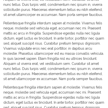
nunc tellus. Duis turpis velit, condimentum nec ipsum in, viverra
sollicitudin purus. Maecenas elementum tellus eu nibh eleifend,
sit amet ullamcorper ex accumsan. Nam porta semper faucibus.
Pellentesque fringilla interdum sapien at molestie. Vivamus felis
neque, molestie sed vehicula eget, accumsan nec mi. Praesent
mattis ac arcu in fringilla. Suspendisse egestas nulla nec ligula
dictum, eget luctus ex tincidunt. In ante tortor, porttitor nec quam
sed, aliquet suscipit risus. Curabitur pretium tempus dignissim.
Vivamus vulputate eros nec erat porttitor, in dapibus arcu
molestie. Phasellus ullamcorper est eu massa convallis vehicula.
In quis laoreet sapien. Etiam fringilla nisl eu ultrices tincidunt.
Aliquam ut viverra erat, vel vestibulum sem. Curabitur sit amet
nunc tellus. Duis turpis velit, condimentum nec ipsum in, viverra
sollicitudin purus. Maecenas elementum tellus eu nibh eleifend,
sit amet ullamcorper ex accumsan. Nam porta semper faucibus.
Pellentesque fringilla interdum sapien at molestie. Vivamus felis
neque, molestie sed vehicula eget, accumsan nec mi. Praesent
mattis ac arcu in fringilla. Suspendisse egestas nulla nec ligula
dictum, eget luctus ex tincidunt. In ante tortor, porttitor nec quam
sed, aliquet suscipit risus. Curabitur pretium tempus dignissim.